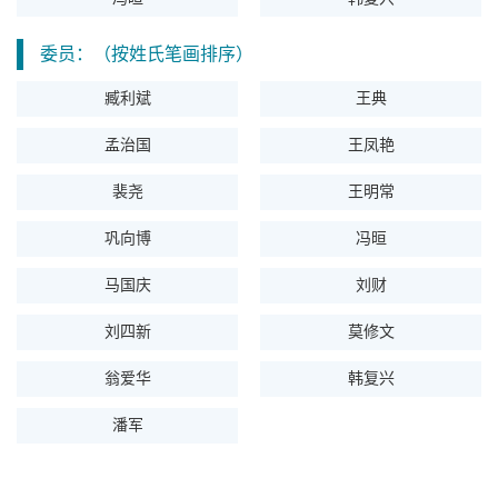
委员：（按姓氏笔画排序）
臧利斌
王典
孟治国
王凤艳
裴尧
王明常
巩向博
冯晅
马国庆
刘财
刘四新
莫修文
翁爱华
韩复兴
潘军