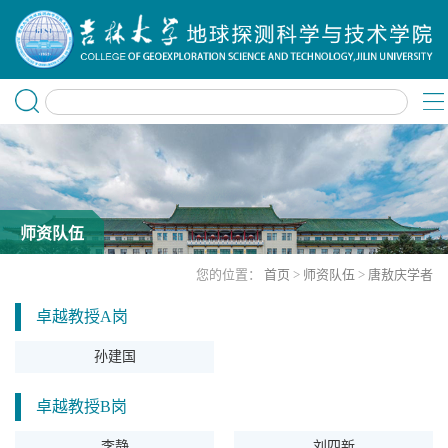
师资队伍
您的位置：
首页
>
师资队伍
>
唐敖庆学者
卓越教授A岗
孙建国
卓越教授B岗
李静
刘四新