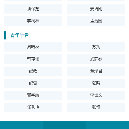
潘保芝
姜琦刚
李桐林
孟治国
青年学者
周皓秋
苏扬
韩存瑞
武梦春
纪政
董泽君
纪雪
张盼
郭宇航
李世文
任秀艳
张博