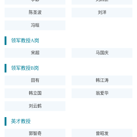
陈圣波
刘洋
冯晅
领军教授A岗
宋超
马国庆
领军教授B岗
田有
韩江涛
韩立国
翁爱华
刘云鹤
英才教授
郭智奇
曾昭发