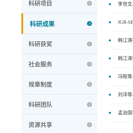
科研项目
李世文
JGR
科研成果
韩江涛
科研获奖
韩江涛
社会服务
冯晅等
规章制度
刘洋等
科研团队
孟治国
资源共享