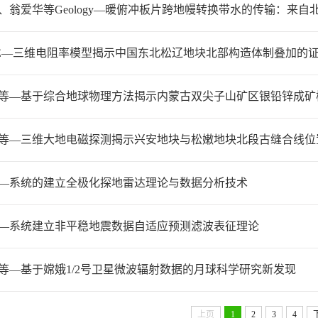
、翁爱华等Geology—暖俯冲板片跨地幔转换带水的传输：来
-SE—三维电阻率模型揭示中国东北松辽地块北部构造体制叠加的
等—基于综合地球物理方法揭示内蒙古双尖子山矿区银铅锌成矿
等—三维大地电磁探测揭示兴安地块与松嫩地块北段古缝合线位
—系统的建立全极化探地雷达理论与数据分析技术
—系统建立非平稳地震数据自适应预测滤波表征理论
等—基于嫦娥1/2号卫星微波辐射数据的月球科学研究新发现
上页
1
2
3
4