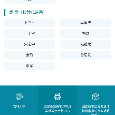
委 员（按姓氏笔画）
卜立平
马国庆
王明常
刘财
宋宏宇
陆继龙
金璐
曾昭发
潘军
吉林大学
国家级应用地球物理
国家级地质资源立体
实验教学示范中心
探测虚拟仿真实验教