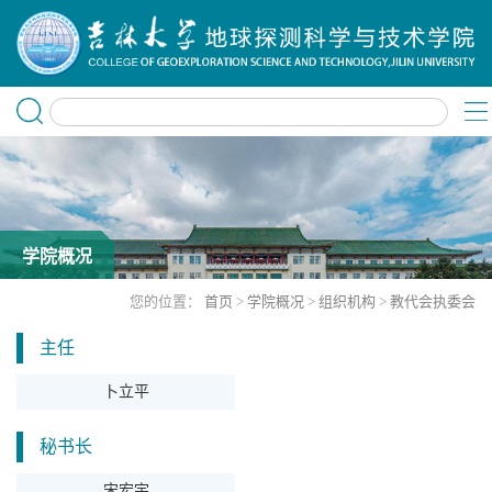
学院概况
您的位置：
首页
>
学院概况
>
组织机构
>
教代会执委会
主任
卜立平
秘书长
宋宏宇