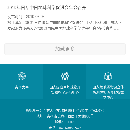
年10月11日-14日在长春华天宾馆胜利召开，会议主题为“智慧城乡与
2019年国际中国地球科学促进会年会召开
工程环境地球物理（Engineering and Environmental Geophysics in
Smart Urban and Rural Areas）”。2020年10月12日上午举行大会开幕
发布时间：2019-06-04
式，吉林大学副校长郑伟...
2019年5月30-31日由国际中国地球科学促进会（IPACES）和吉林大学
发起的为期两天的“2019国际中国地球科学促进会年会”在长春华天大
酒店顺利举行。承办单位为吉林大学地球探测科学与技术学院、吉林
大学地球科学学院、吉林大学建设工程学院、吉林大学新能源与环境
学院和吉林大学仪器科学与电气工程学院。协办单位为国家地球物理
加载更多
仪器工程技术研究中心等15个实验中心及实验室。来自美国、加拿大
和英国等地的14名IPACES会员，以及国...
吉林大学
国家级应用地球物理
国家级地质资源立体
实验教学示范中心
探测虚拟仿真实验教
学中心
版权所有：吉林大学地球探测科学与技术学院2017 ?
地址：吉林省长春市西民主大街938号
邮编：130026
电话：0431-88502426