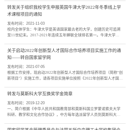
术资源，其教职队伍中有 83 位皇家学会会员和 125 位英国科学院院
转发关于组织我校学生申报英国牛津大学2022年冬季线上学
士，于诸多领域引领着世界最前沿的科学研究。牛津大学访问学生项
术课程项目的通知
目是面向其海外合作院校中的优秀本科生开展的为期一年的交流学习
项目。课程安排将与牛津大学正式学生...
发布时间：2021-11-03
校内全体学生：牛津大学是英语国家最古老的大学，创建历史可追溯
至11世纪末。2017-2021年连续五年蝉联全球排名第一。牛津大学拥
有雄厚的师资力量，其教职工队伍中有83位皇家学会会员和125位英
国科学院院士。近900年的校史中，牛津大学于各领域培养了许多杰出
关于启动2022年创新型人才国际合作培养项目实施工作的通
领袖，包括6位英国国王、28 位英国首相、多位外国政府首脑、50余
知——转自国家留学网
位诺贝尔奖获得者和一大批世界著名的文学家和科学家，在诸多领域
引领着世界最前沿的科学研究。牛津大学20...
发布时间：2021-07-05
根据工作安排，现启动2022年创新型人才国际合作培养项目（简称“创
新项目”）实施工作，请各项目实施单位按照《2022年创新型人才国际
合作培养项目实施办法》及创新项目综合专栏材料要求，做好项目选
拔与申报准备、项目网上申报和项目人员申请等各项工作。有关时间
转发与莫斯科大学互换奖学金简章
安排如下：-2021年9月底前：项目实施单位组织开展单位内部创新项
目宣传和选拔，确定2022年拟推荐申报项目。-2021年10月1日至20
发布时间：2019-12-20
日：2022年度项目网上申报。-2022年1...
一、简介根据《中华人民共和国教育部和莫斯科国立罗蒙诺索夫大学
科研、教学和文化合作协议》，中方每年选派留学人员到莫斯科大学
攻读学位、进修或从事研究工作。二、协议内容1．协议名额访问学
者、联合培养博士研究生：20人赴国外攻读博士学位研究生：2人赴国
国家留学基金管理委员会与法国五所中央理工大学校集团合