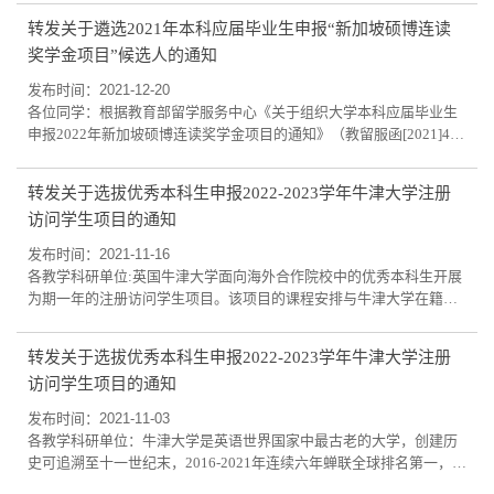
校学费，学生个人需承担旅费、生活费、医疗保险等费用。学校承认
转发关于遴选2021年本科应届毕业生申报“新加坡硕博连读
学生在国外交换学习期间所修课程的学分，学分认定及成绩转换的办
奖学金项目”候选人的通知
法，本科生按照教务处发布的《吉林大学本科生校际互派交流学习课
程修读及学分认定管理办法（暂行）》...
发布时间：2021-12-20
各位同学：根据教育部留学服务中心《关于组织大学本科应届毕业生
申报2022年新加坡硕博连读奖学金项目的通知》（教留服函[2021]49
号），新加坡教育部今年继续向我国提供理工科专业硕博连读全额奖
学金名额，接受我国大学本科四年级/五年级在读学生毕业后赴新加坡
转发关于选拔优秀本科生申报2022-2023学年牛津大学注册
国立大学、南洋理工大学和新加坡科技设计大学学习，攻读博士学
访问学生项目的通知
位。现将有关事项通知如下：一、奖学金内容新方承诺，奖学金包含
学习阶段全额学费和生活费用，无服务期限...
发布时间：2021-11-16
各教学科研单位:英国牛津大学面向海外合作院校中的优秀本科生开展
为期一年的注册访问学生项目。该项目的课程安排与牛津大学在籍学
生一致，以导师辅导制（tutorial）及讲座（lecture）为主。参与该项
目的访问学生将与牛津大学在籍学生享有同等权利，可以使用牛津大
转发关于选拔优秀本科生申报2022-2023学年牛津大学注册
学的所有设施（如图书馆、校内网系统等），访问学习结束后将自动
访问学生项目的通知
成为牛津大学接收学院的终身校友（项目简介请详见附件1）。现面向
各教学科研单位组织推荐优秀本科生...
发布时间：2021-11-03
各教学科研单位：牛津大学是英语世界国家中最古老的大学，创建历
史可追溯至十一世纪末，2016-2021年连续六年蝉联全球排名第一，是
英国享誉盛名的罗素大学集团成员之一。牛津大学拥有世界顶尖的学