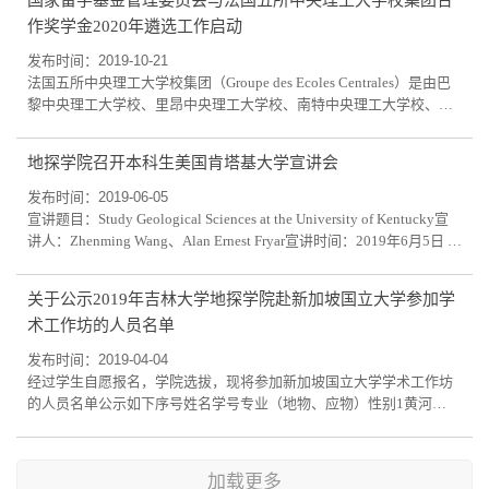
外攻读硕士学位研究生：2人2．选派类别及留学期限访问学者：3-10
作奖学金2020年遴选工作启动
个月联合培养博士研究生：6-10个月赴国外攻读博士学位研究生：36-
48个月（可含一年语言预科学习）赴国...
发布时间：2019-10-21
法国五所中央理工大学校集团（Groupe des Ecoles Centrales）是由巴
黎中央理工大学校、里昂中央理工大学校、南特中央理工大学校、里
尔中央理工大学校和马赛中央理工大学校五所法国著名的、历史悠久
的工程师大学校组成，在法国享有很高声誉，是培养精英人才的摇
地探学院召开本科生美国肯塔基大学宣讲会
篮。根据国家留学基金管理委员会与法国五所中央理工大学校签署的
合作协议，双方每年将共同资助优秀人员赴五所中央理工大学校攻读
发布时间：2019-06-05
硕士学位、博士学位或从事博士后研究。...
宣讲题目：Study Geological Sciences at the University of Kentucky宣
讲人：Zhenming Wang、Alan Ernest Fryar宣讲时间：2019年6月5日 下
午6:30分宣讲地点：吉林大学前卫南区李四光楼306
关于公示2019年吉林大学地探学院赴新加坡国立大学参加学
术工作坊的人员名单
发布时间：2019-04-04
经过学生自愿报名，学院选拔，现将参加新加坡国立大学学术工作坊
的人员名单公示如下序号姓名学号专业（地物、应物）性别1黄河
2315xx29地球物理学男2李小斌2315xx32勘查技术与工程男3董旭日
2315xx18勘查技术与工程男4孙尧尧2315xx09应用地球化学女5戴睿
2315xx02地球探测信息与技术女6张玮琳2315xx01勘查技术与工程女
加载更多