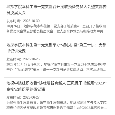
首先，按照发展党员工作细则和程序，解慧元等8名发展对象向大会宣
地探学院本科生第一党支部召开接收预备党员大会暨支部委
读《入党志愿书》，汇报对党的认识、入党动机、递交入党申请书后
员换届大会
的学习心得与体会等现实表现情况，表明加入中国共产党的坚定决
心。培养联系人、支部委员分别介绍8名...
发布时间：2023-10-30
10月26日，地探学院本科生第一党支部于地质宫403室召开了接收预
备党员大会暨支部委员换届大会，党支部全体党员与拟接收为中共预
备党员的杨尚霖等7名发展对象参会。本次大会旨在进一步完善党支部
组织结构，发挥党组织作用，为推进党支部标准化规范化建设奠定坚
地探学院本科生第一党支部举办“初心讲堂”第三十讲：支部
实基础。支部一直按照党组织要求，认真开展党员的选拔和培养工
书记讲党课
作，确保党员队伍健康发展。会上，支部书记王洪宇向与会人员详细
介绍了党支部的工作情况和发展目标，希望...
发布时间：2023-10-25
2023年10月19日晚6:30，地探学院本科生第一党支部于地质宫403室
举办了“初心讲堂”第三十讲一一支部书记讲党课活动。本次活动由党
支部书记王洪宇老师主持并分享，本科生第一党支部全体党员参加。
主讲人王洪宇以“新时代”“青年”为关键词，以“习近平总书记对新时代
地探学院组织收看“铸魂增智育新人 正风促干书新篇”2023年
青年提出的要求”为重点，对全体党员提出四个方面的努力成长方向，
高校党组织示范微党课
即传承红色基因、矢志砥砺前行、练就真才实学、一步一个脚印，镌
刻“红、闯、实、勤”的印记...
发布时间：2023-06-27
为加强师生思政教育，筑牢师生思想根基，地球探测科学与技术学院
积极组织各党支部收看教育部思想政治工作司主办的2023年高校党组
织示范微党课展播，全体师生党员、入党积极分子通过多种形式观看