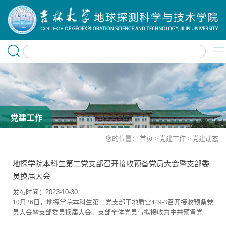
党建工作
您的位置：
首页
>
党建工作
>
党建动态
地探学院本科生第二党支部召开接收预备党员大会暨支部委
员换届大会
发布时间：2023-10-30
10月26日，地探学院本科生第二党支部于地质宫449-3召开接收预备党
员大会暨支部委员换届大会。支部全体党员与拟接收为中共预备党员
的8名发展对象参加会议。会议由本科生第二党支部书记安青显主持。