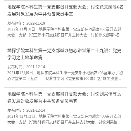
决权的正式党员人数符合有关规定，结果真实有效。首先，由王洪宇
地探学院本科生第一党支部召开支部大会：讨论徐文娜等6名
同志带领全体支部党员学习宣传贯彻党的二十大精神。之后，由王洪
发展对象发展为中共预备党员事宜
宇同志对本次会议目的和会议流程做简要说明：出席的党员及预备党
员应按照要求实事求是作汇报，要认真地...
发布时间：2022-11-19
2022年11月18日，地探学院本科生第一党支部在地质宫457召开支部
大会，支部书记王洪宇同志组织召开并主持大会，讨论徐文娜等6名发
展对象为预备党员。出席会议的有表决权的正式党员6名，实到有表决
权的正式党员人数符合有关规定，结果真实有效。同时，为开好这次
地探学院本科生第一党支部举办初心讲堂第二十九讲：党史
会议，学校党委专门委派苗英楠老师、张淑红老师到会指导。首先，
学习之土地革命篇
由王洪宇同志带领全体支部党员学习宣传贯彻党的二十大精神。之
后，由王洪宇同志对本次会议目的和会议流...
发布时间：2021-12-14
2021年12月9日，地探学院本科生第一党支部于地质宫403室举办了初
心讲堂第二十九讲——观看并学习《党史故事100讲》之“雄关漫道 三
军会师”。本次活动由本科生第一党支部孙宜芳同志主持，本科生第一
党支部全体学生党员参加。本期节目的主讲人中央党史研究室研究员
地探学院本科生第一党支部召开支部大会：讨论刘采怡等19
李蓉给我们分享了红军长征中四渡赤水，最终成功会师的故事。遵义
名发展对象发展为中共预备党员事宜
会议之后，中央红军在长征途中，处于国民党几十万重兵围追堵截的
艰险条件下，红军四渡赤水，粉碎了...
发布时间：2021-12-14
2021年12月12日，地探学院本科生第一党支部在地质宫403召开支部
大会，支部书记樊轩铄同志组织召开并主持支部大会，讨论刘采怡、
白雪芹等19名发展对象为预备党员。出席会议的有表决权的正式党员8