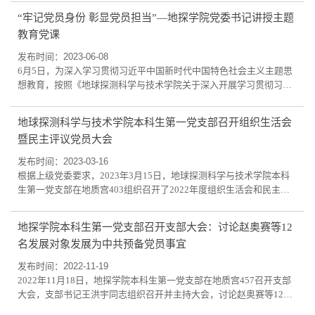
了“铸魂增智育新人，正风促干书新篇”主题党课。6月21日，高校党组
“牢记党员身份 彰显党员担当”—地探学院党委书记讲授主题
织示范微党课第3讲正式开讲，我校党委书记姜治莹同志以“先生向
教育党课
北：听党指挥、与国同行”为主题面向全国师生讲授微党课，党课内容
在我院学子中引发热议。我院学子热...
发布时间：2023-06-08
6月5日，为深入学习贯彻习近平中国新时代中国特色社会主义主题思
想教育，按照《地球探测科学与技术学院关于深入开展学习贯彻习近
平新时代中国特色社会主义思想主题教育的工作方案》要求，学院党
委书记卜立平同志以《牢记党员身份，彰显党员担当》为题，为行政
地球探测科学与技术学院本科生第一党支部召开组织生活会
教工党支部党员讲授主题党课。全体班子成员参加。卜立平同志围绕
暨民主评议党员大会
深刻认识开展主题教育的重大意义，积极融入主题教育工作；深刻把
握主题教育的要求和任务，学思用贯通，...
发布时间：2023-03-16
根据上级党委要求，2023年3月15日，地球探测科学与技术学院本科
生第一党支部在地质宫403组织召开了2022年度组织生活会和民主评
议党员大会。本次会议由支部书记王洪宇老师主持。 会上，首先由王
洪宇领学“第一议题”，学习习近平总书记在2022年全国两会上的重要
地探学院本科生第一党支部召开支部大会：讨论赵奥赛等12
讲话精神。随后，党员逐一开展自我批评与相互批评，填写民主测评
名发展对象发展为中共预备党员事宜
表，根据日常表现、疫情工作等进行民主评议党员。本次会议应到党
员45名，实到党员37名。其中，被评议...
发布时间：2022-11-19
2022年11月18日，地探学院本科生第一党支部在地质宫457召开支部
大会，支部书记王洪宇同志组织召开并主持大会，讨论赵奥赛等12名
发展对象为预备党员。出席会议的有表决权的正式党员6名，实到有表