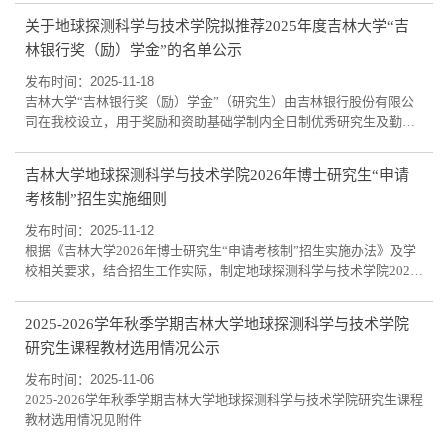
的政治方向，热爱祖国，愿意为社会主义现代化建设服务，遵纪守
关于地球探测科学与技术学院拟推荐2025年度吉林大学“吉
法，品行端正，在硕士研究生阶段无违法违纪行为。2、申请人是
林银行奖（励）学金”的名单公示
2024年以全国统一考试或推荐免试方式进入我校学习的全日制非定向
硕士研究生。3、申请人在硕士研究生阶段完成...
发布时间：2025-11-18
吉林大学“吉林银行奖（励）学金”（研究生）由吉林银行股份有限公
司在我校设立，用于奖励和资助基础学制内全日制优秀研究生及勤奋
好学的经济困难研究生。经研究生本人申请，申报材料审核，最终确
定了学院拟推荐研究生的名单，现公示如下：吉林银行奖学金：梁昊
吉林大学地球探测科学与技术学院2026年博士研究生“申请
公示时间为2025年11月18日至2025年11月20日，如对公示内容存有异
考核制”招生实施细则
议，请在公示期内实名以书面或邮件的形式向研究生办公室反映情
况。联系人：周老师电话：0431-88502388...
发布时间：2025-11-12
根据《吉林大学2026年博士研究生“申请考核制”招生实施办法》及学
校相关要求，结合招生工作实际，制定地球探测科学与技术学院2026
年博士研究生“申请考核”制招生实施细则。一、选拔原则为提高我院
博士研究生的生源质量，充分发挥博士生导师在博士招生中的作用，
2025-2026学年秋季学期吉林大学地球探测科学与技术学院
全面考察学生的综合素质，建立更加科学有效的优秀博士生选拔方
研究生课程教材选用情况公示
式，选拔出拔尖创新型人才。实施博士研究生招生“申请考核制”，应
遵循如下选拔原则：1.专家考核，集...
发布时间：2025-11-06
2025-2026学年秋季学期吉林大学地球探测科学与技术学院研究生课程
教材选用情况见附件