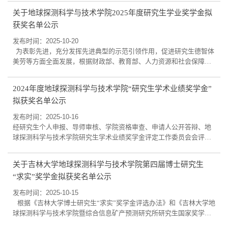
关于地球探测科学与技术学院2025年度研究生学业奖学金拟
获奖名单公示
发布时间：2025-10-20
为表彰先进，充分发挥先进典型的示范引领作用，促进研究生德智体
美劳等方面全面发展，根据财政部、教育部、人力资源和社会保障部
《学生资助资金管理办法》（财科教[2019] 19号）和《吉林大学研究
生学业奖学金评审办法》（校发[2018] 23号）的要求，学院开展2025
2024年度地球探测科学与技术学院“研究生学术业绩奖学金”
年度研究生学业奖学金评定工作。 经研究生本人申请，申报材料审
拟获奖名单公示
核，评审委员会评审，最终确定了拟获奖名单，现公示如下：2023级
硕士：2023622003 黄冠霖2023622012...
发布时间：2025-10-16
经研究生个人申报、导师审核、学院资格审查、申请人公开答辩、地
球探测科学与技术学院研究生学术业绩奖学金评定工作委员会会评，
按照学术业绩奖学金评定细则要求，拟获奖名单，现公示如下： 一等
奖获得者（2名）：马丽芸张敞二等奖获得者（7名）：成桥 金含 马鑫
关于吉林大学地球探测科学与技术学院第四届博士研究生
鹏 刘子维 赵丹瑜 温世博王应林三等奖获得者（14名）：彭光帅 邹靖
“求实”奖学金拟获奖名单公示
博 李亚彬 郭振宇 李月东 王婷一 吴鹏 倪建福 吴琳琳 吕诗祺 孙睿哲 杨
旭 赵健维 姚秀安学院将上述...
发布时间：2025-10-15
根据《吉林大学博士研究生“求实”奖学金评选办法》和《吉林大学地
球探测科学与技术学院暨综合信息矿产预测研究所研究生国家奖学金
评审细则》的有关要求，我院开展了吉林大学第四届博士研究生“求