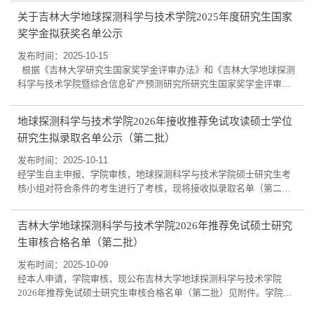
实”奖学金评选工作。经研究生本人申请，申报材料审核，评审委员会
关于吉林大学地球探测科学与技术学院2025年度研究生国家
评审，最终确定第四届博士研究生“求实”奖学金拟获奖名单。现公示
奖学金拟获奖名单公示
如下：博士研究生（按推荐排序）：赵丹瑜、赵竞争、张敞公示时间
为2025年10月16日至2025年10月...
发布时间：2025-10-15
根据《吉林大学研究生国家奖学金评审办法》和《吉林大学地球探测
科学与技术学院暨综合信息矿产预测研究所研究生国家奖学金评审细
则》的有关要求，我院开展了吉林大学2025年度研究生国家奖学金评
选工作。经研究生本人申请，申报材料审核，评审委员会评审，最终
地球探测科学与技术学院2026年接收推荐免试攻读硕士学位
确定2025年度研究生国家奖学金拟获奖名单。现公示如下：博士研究
研究生拟录取名单公示（第二批）
生（按姓氏笔画排序）：刘星男、李月东、邹婧博、梁昊、彭光帅硕
士研究生（按姓氏笔画排序）:王应林、...
发布时间：2025-10-11
经学生自主申报、学院审核，地球探测科学与技术学院硕士研究生考
核小组对符合条件的考生进行了考核，现将接收拟录取名单（第二
批）公示如下：详见附件。公示时间：2025年10月11日至10月13日联
系 人：王老师联系电话：0431-88502362QQ：273263522地球探测科
吉林大学地球探测科学与技术学院2026年推荐免试硕士研究
学与技术学院2025年10月11
生审核合格名单（第二批）
发布时间：2025-10-09
经本人申请，学院审核，现公布吉林大学地球探测科学与技术学院
2026年推荐免试硕士研究生审核合格名单（第二批）见附件。学院
2026年推免生复试工作统一采用线下现场面试方式。复试地点：吉林