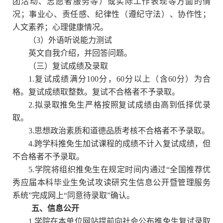
团活动、志愿者服务等）或实际工作表现等方面的情
况；事业心、责任感、纪律性（遵纪守法）、协作性；
人文素养；心理健康情况。
（
3
）外语听说能力测试
英文自我介绍，并回答问题。
（三）复试成绩及录取
1.
复试成绩满分
100
分，
60
分以上（含
60
分）为合
格。复试成绩取整数。复试不合格者不予录取。
2.
拟录取推免生严格按照复试成绩由高到低择优录
取。
3.
思想政治素质和道德品质考核不合格者不予录取。
4.
跨学科推免生加试课程的成绩不计入复试成绩，但
不合格者不予录取。
5.
学院将组织推免生在规定时间内通过
“
全国推荐优
秀应届本科毕业生免试攻读研究生信息公开暨管理服务
系统
”
完成网上
“
同意待录取
”
确认。
五、信息公开
1.
学院在本单位网站提前向社会公布推免生复试录取