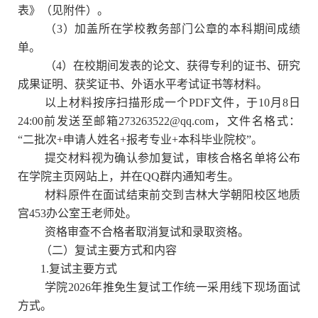
表》（见附件）。
（
3
）加盖所在学校教务部门公章的本科期间成绩
单。
（
4
）在校期间发表的论文、获得专利的证书、研究
成果证明、获奖证书、外语水平考试证书等材料。
以上材料按序扫描形成一个
PDF
文件，于
10
月
8
日
24:00
前发送至邮箱
273263522@qq.com
，文件名格式：
“二批次
+
申请人姓名
+
报考专业
+
本科毕业院校”。
提交材料视为确认参加复试，审核合格名单将公布
在学院主页网站上，并在
QQ
群内通知考生。
材料原件在面试结束前交到吉林大学朝阳校区地质
宫
453
办公室王老师处。
资格审查不合格者取消复试和录取资格。
（二）复试主要方式和内容
1.
复试主要方式
学院
2026
年推免生复试工作统一采用线下现场面试
方式。