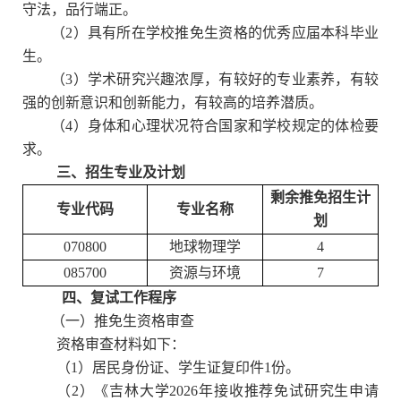
守法，品行端正。
（
2
）具有所在学校推免生资格的优秀应届本科毕业
生。
（
3
）学术研究兴趣浓厚，有较好的专业素养，有较
强的创新意识和创新能力，有较高的培养潜质。
（
4
）身体和心理状况符合国家和学校规定的体检要
求。
三、招生专业及计划
剩余推免招生计
专业代码
专业名称
划
070800
地球物理学
4
085700
资源与环境
7
四、复试工作程序
（一）推免生资格审查
资格审查材料如下：
（
1
）居民身份证、学生证复印件
1
份。
（
2
）《吉林大学
2026
年接收推荐免试研究生申请