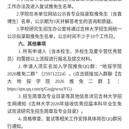
工作办法及进入复试推免生名单。
2.
学院在本单位网站公示各专业拟录取推免生（含直
博生）名单，公示期为
3
天并解答考生的咨询和质疑。
3.
学校研究生招生办公室将通过吉林大学招生网统一
公示拟录取推免生名单，公示时间不少于
10
个工作日。
六、其他事项
1.
所有申请人（含本校生、外校生及夏令营优秀营
员）均需按以上流程进行报名及提交材料。
2.
申请人须实名加入学院推免
QQ
群：“地探学院
2026
推免二群”
（
259712224
）
。(点击链接加入群聊【吉
大地探学院2026推免二群】：
https://qm.qq.com/q/GsqjpwxuYG)
3.
招生简章及专业目录等其他信息详见吉林大学招
生网通知《吉林大学
2026
年接收优秀应届本科毕业生免
试攻读研究生招生简章及专业目录》。
4.
资格审查、复试等相关工作安排具体将在
QQ
群另
行通知。