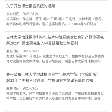
28日开展了复试工作，现将复试成绩及总成绩（不含推免生）予以公
关于开放博士报名系统的通知
示，公示期为3月30日至4月1日。如考生对成绩提出质疑，可在公示
期内书面实名提出复试成绩申诉。申诉及咨询方式：0431-
发布时间：2023-03-24
88502362,wangyuhan@jlu.edu.cn 王老师吉林大学地球...
根据学校工作安排，将于3月26日至3月28日进行一次博士网上报名。
考核具体时间另行通知，请关注学院网站。2023年3月24日研究生办
公
吉林大学地球探测科学与技术学院暨综合信息矿产预测研究
所2023年硕士研究生入学复试录取实施细则
发布时间：2023-03-20
为做好学院2023年硕士研究生复试录取工作，根据教育部及吉林省教
育考试院相关文件精神，结合学院实际，制定吉林大学地球探测科学
与技术学院暨综合信息矿产预测研究所2023年硕士研究生入学复试录
取实施细则。一、复试录取工作原则1.坚持科学方法，选拔优秀人
关于公布吉林大学地球探测科学与技术学院（含综矿所）
才。采用综合性、多元化的考察方式和方法，探索高层次专业人才的
2023年全国报考攻读硕士学位研究生复试名单的通知
选拔规律，坚持学术标准，择优录取，宁缺毋滥，确保生源质量。2.
坚持全面考察，注重客观评价。在对考生德...
发布时间：2023-03-17
根据学校要求，经学院招生领导小组讨论通过，学校研究生招生办公
室审核，现公布各学科方向进入复试阶段的考生名单见附件：请各学
科方向进入复试阶段的考生近期密切关注学院网站，并实名（专业+姓
名）加入QQ群，后续复试工作相关通知将在学院网站和QQ群内同步