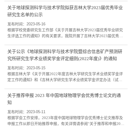
考导师备注1018304686尚伟征地球探测与信息技术韩立国
关于地球探测科学与技术学院拟获吉林大学2023届优秀毕业
1018304320张鑫崇地球探测与信息技术李桐林1018304417程鹏地球
研究生名单的公示
探测与信息技术姜琦刚1018304833曹婳晴地球探测与信息技术李静
1018304440张磊资源与环境高岩1018304441赵禹资源与...
发布时间：2023-05-16
根据学校党委研究生工作部《关于开展吉林大学2023届优秀毕业研究
生评选工作的通知》的有关要求，我院开展了吉林大学2023届优秀毕
业研究生的评选工作。经研究生本人申请，申报材料审核，评审委员
会评审，最终确定了拟获吉林大学2023届优秀毕业研究生的名单，现
关于公示《地球探测科学与技术学院暨综合信息矿产预测研
公示如下：博士研究生4人：2020621010 周皓秋2020621015 郭振宇
究所研究生学术业绩奖学金评定细则(2022年度)》的通知
2020621029 吴懿豪2020621033 吕 易硕士研究生6人：2020624007 李
明洁2020622008 王婷一2020622047 于明...
发布时间：2023-05-15
根据吉林大学《关于开展2022年度吉林大学研究生学术业绩奖学金评
定工作的通知》和《吉林大学研究生学术业绩奖学金评定办法（试
行）》，经评定委员会讨论通过，现将2022年度研究生学术业绩奖学
金细则予以公示，公示时间为2023年5月15日至5月17日。如有疑问或
关于推荐申报 2023 年中国地球物理学会优秀博士论文的通
建议请在公示期内与研究生办公室联系。联系人：张老师，电话：
知
0431-88502362，邮箱：zzpc@jlu.edu.cn
发布时间：2023-05-11
根据学会工作安排，2023年度中国地球物理学会优秀博士论文推荐及
申报工作从即日开始推荐申报，有关详情请参阅“关于推荐和申报2023
年度中国地球物理学会优秀博士论文的通知》及附件1-6。通知及附件