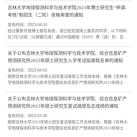
1-6也可从学会网站（www.cgs.org.cn）公告栏下载
吉林大学地球探测科学与技术学院2023年博士研究生“申请-
考核”制招生（二轮）资格审查的通知
发布时间：2023-04-24
经过重新开放博士报名系统，请已经完成网上报名的同学，以下材料
在5月5日前（以邮戳为准）通过中国邮政（EMS）寄（送）到：吉林
大学地球探测科学与技术学院（后附邮寄地址）或送到地质宫453办公
室。考生提交的材料必须真实有效，如有伪造，一经发现，立即取消
关于公布吉林大学地球探测科学与技术学院、综合信息矿产
其报名、考核、录取资格。申请材料均不予退还。1.《吉林大学博士
预测研究所2023年硕士研究生入学考试拟录取名单的通知
研究生报名信息简表》一份（吉林大学博士研究生报名系统下载并打
印，“本人自述”栏及承诺人签名均由考...
发布时间：2023-04-03
按照吉林大学2023年硕士招生复试录取工作总体安排，根据《吉林大
学地球探测科学与技术学院暨综合信息矿产预测研究所2023年硕士研
究生招生复试录取实施细则》等相关规定，经过初试和复试，现发布
地球探测科学与技术学院、综合信息矿产预测研究所2023年硕士研究
关于公布吉林大学地球探测科学与技术学院、综合信息矿产
生入学考试拟录取名单，公示期为4月4日至4月6日。如考生对录取提
预测研究所2023年硕士研究生复试成绩及总成绩的通知
出质疑，可在公示期内书面实名提出申诉。申诉及咨询方式：0431-
88502362,wangyuhan@jlu.edu.cn 王老师吉...
发布时间：2023-03-30
按照吉林大学2023年硕士招生复试录取工作总体安排，根据《吉林大
学地球探测科学与技术学院暨综合信息矿产预测研究所2023年硕士研
究生招生复试录取实施细则》的相关规定，我院于2023年3月27日、