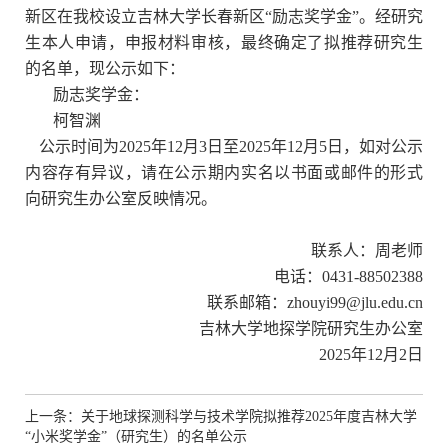
新区在我校设立吉林大学长春新区
“
励志奖学金
”
。经研究
生本人申请，申报材料审核，最终确定了拟推荐研究生
的名单，现公示如下：
励志奖学金
：
柯智渊
公示时间为
2025
年
12
月
3
日至
2025
年
12
月
5
日，如对公示
内容存有异议，请在公示期内实名以书面或邮件的形式
向研究生办公室反映情况。
联系人：周老师
电话：
0431-88502388
联系邮箱：
zhouyi99@jlu.edu.cn
吉林大学地探学院研究生办公室
2025
年
12
月
2
日
上一条：关于地球探测科学与技术学院拟推荐2025年度吉林大学
“小米奖学金”（研究生）的名单公示