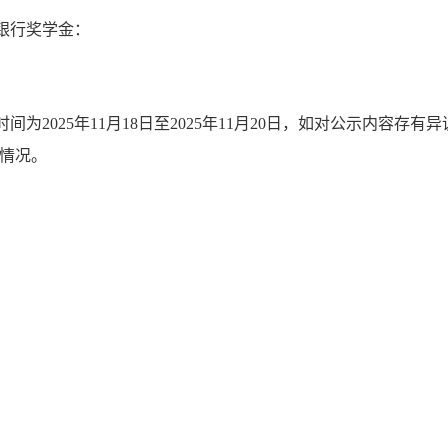
银行奖学金：
时间为
2025
年
11
月
18
日至
2025
年
11
月
20
日，如对公示内容存有异
情况。