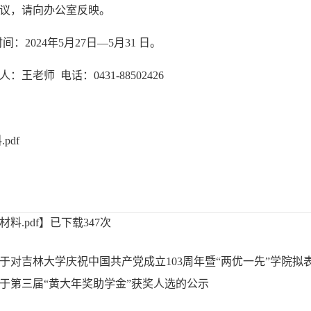
议，请向办公室反映。
时间：
2024
年
5
月
27
日
—
5
月
31
日。
人：
王老师
电话：
0431-88502426
pdf
材料.pdf
】已下载
347
次
于对吉林大学庆祝中国共产党成立103周年暨“两优一先”学院拟
于第三届“黄大年奖助学金”获奖人选的公示