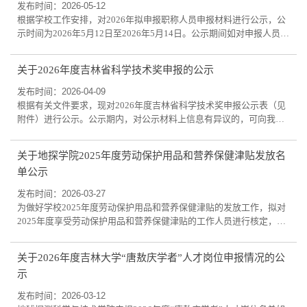
工作者：于学武；吉林大学先进党支部：黄大年党支部。现将拟推荐
发布时间：2026-05-12
对象在学院网站公示3天，公示时间202...
根据学校工作安排，对2026年拟申报职称人员申报材料进行公示，公
示时间为2026年5月12日至2026年5月14日。公示期间如对申报人员材
料有任何异议，请联系邓老师，电话88502426。2026年5月12
关于2026年度吉林省科学技术奖申报的公示
发布时间：2026-04-09
根据有关文件要求，现对2026年度吉林省科学技术奖申报公示表（见
附件）进行公示。公示期内，对公示材料上信息有异议的，可向我院
提出。提出异议者，必须采取书面形式、写明提出异议的事实依据、
个人真实姓名、工作部门和联系方式等。公示期为2026年4月9—15
关于地探学院2025年度劳动保护用品和营养保健津贴发放名
日。联系人:王老师 电话:0431-88502426 2026年吉林省科学技术进步
单公示
奖申报公示表.doc
发布时间：2026-03-27
为做好学校2025年度劳动保护用品和营养保健津贴的发放工作，拟对
2025年度享受劳动保护用品和营养保健津贴的工作人员进行核定，名
单见附件。公示期为三天（2026年3月27日至2026年3月29日），如有
异议，请在公示期内与曹旖丹联系（tel：18626725081）。 地探学院
关于2026年度吉林大学“唐敖庆学者”人才岗位申报情况的公
2025年度劳动保护用品和营养保健津贴发放名单公示.rar
示
发布时间：2026-03-12