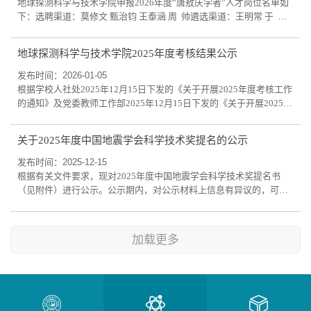
地球探测科学与技术学院申报2026年度“唐敖庆学者”人才岗位名单如
下：选聘渠道：莫修文 甄治钧 王泰涵 周 帅遴选渠道：王明常 于 平
提前晋升：马国庆现对以上拟推荐人选进行公示，公示地点在地质宫
457室。自公布之日起5个工作日内，对相关情况有异议者，可通过来
地球探测科学与技术学院2025年度考核结果公示
信、来电、来访等形式向学院反映。公示时间：2026年3月12日-2026
年3月18日受理单位：地球探测科学与技术学院联系电话：88502426
发布时间：2026-01-05
邮箱：wangsiyu@jlu.edu.c
根据学校人社处2025年12月15日下发的《关于开展2025年度考核工作
的通知》及党委教师工作部2025年12月15日下发的《关于开展2025年
度师德考核工作的通知》要求，学院进行了2025年度师德考核暨年度
考核工作。一、考核对象为：1.学校在编在岗专任教师，其中包括全
关于2025年度中国地震学会科学技术奖提名的公示
职在编的高层次人才（不含两院院士、哲学社会科学资深教授）。2.
以准聘或长聘方式来校工作的专任教师。3.学校在编在岗实验技术人
发布时间：2025-12-15
员和学校以人事代理方式聘用的实验技术...
根据有关文件要求，现对2025年度中国地震学会科学技术奖提名书
（见附件）进行公示。公示期内，对公示材料上信息有异议的，可向
我院提出。提出异议者，必须采取书面形式、写明提出异议的事实依
据、个人真实姓名、工作部门和联系方式等。公示期为2025年12月15
—19日。联系人:王老师 电话:0431-8850242
加载更多