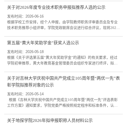
中国船舶集团有限公司第七〇七研究所、吉林大学、中国地质调查局
关于对2026年度专业技术职务申报拟推荐人选的公示
青岛海洋地质研究所、山东科技大学、山东省地质调查院（山东省自
然资源厅矿产勘查技术指导中心）共同完成的《浅海区海底高精度重
发布时间：2026-06-16
力测量关键技术、装备及应用》成果，拟...
根据学校工作安排，经个人申报，由学院教师职务评审委员会及专业
技术职务推荐小组评审，学院党政联席会议进行综合评议，现将2026
年专业技术职务申报拟推荐人选名单在学院网站公示。教师系列教
授：张镕哲（年限破格）、李世文（年限破格）、李丽丽副教授：丁
第五届“黄大年奖助学金”获奖人选公示
庆、蒋立军、恩和得力海工程实验系列正高级工程师：李洪丽工程实
验系列高级工程师：李健高教管理系列副研究员：徐驰公示时间为
发布时间：2026-05-18
2026年6月16日至6月18日，如对上述公示材料...
根据《关于评选第五届“黄大年奖助学金”的通知》的有关要求，经过
学院初审推荐，黄大年教育基金管理委员会组织专家进行终评，拟确
定彭光帅等6名同学为第五届“黄大年奖助学金”获奖人选，现予以公
示，具体名单如下：优秀博士生：彭光帅优秀硕士生：李永吉优秀本
关于对吉林大学庆祝中国共产党成立105周年暨“两优一先”表
科生：王昱峰 温懿婷自强自立标兵：任帅博 袁浩航公示期：2026年5
彰学院拟推荐对象的公示
月18日—5月22日，如有异议，请与金璐老师联系。电话：
18626660829邮箱：jinlu@jlu.edu.cn 黄大年...
发布时间：2026-05-14
根据《吉林大学庆祝中国共产党成立105周年暨“两优一先”评选表彰
工作方案》通知要求，学院党委严格按照规定程序和标准条件，认真
组织所辖党组织和全体党员，采取自下而上、上下结合的方式进行推
荐评选。经学院各党支部评选推荐、学院党委审查评审，决定拟推荐
关于地探学院2026年拟申报职称人员材料公示
吉林大学优秀共产党员：于平、任秀艳、安青显；吉林大学优秀党务