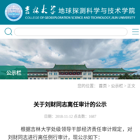
公示栏
您的位置：
首页
>
公示栏
> 正文
关于刘财同志离任审计的公示
日期：2018-11-12
点击数：
1687
根据吉林大学处级领导干部经济责任审计规定，对
刘财同志进行离任例行审计，现公示如下：