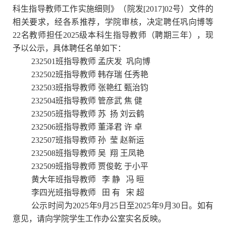
科生指导教师工作实施细则》（院发[2017]02号）文件的
相关要求，经各系推荐，学院审核，决定聘任巩向博等
22
名教师担任202
5
级本科生指导教师（聘期三年），现
予以公示，具体聘任名单如下：
232501班指导教师
孟庆发
巩向博
232
5
02班指导教师
韩存瑞
任秀艳
232
5
03班指导教师
张艳红
甄治钧
232
5
04班指导教师
管彦武
焦
健
232
5
05班指导教师
苏 扬
刘云鹤
232
5
06班指导教师
董泽君
许
卓
232
5
07班指导教师
孙 莹
赵新运
232
5
08班指导教师
吴 翔
王凤艳
232
5
09班指导教师
贾俊乾
于小平
黄大年班指导教师
李
静
冯
晅
李四光班指导教师
田
有
宋
超
公示时间为202
5
年
9
月
25
日至
2025
年
9
月
30
日。如有
意见，请向学院学生工作办公室实名反映。