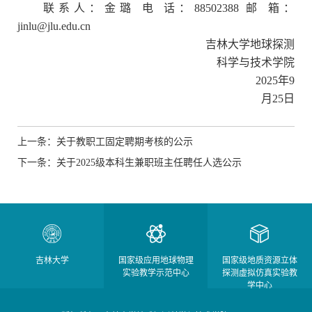
联系人：金璐
电 话：88502388
邮 箱：
jinlu@jlu.edu.cn
吉林大学地球探测
科学与技术学院
202
5
年
9
月
25
日
上一条：关于教职工固定聘期考核的公示
下一条：关于2025级本科生兼职班主任聘任人选公示
吉林大学
国家级应用地球物理
国家级地质资源立体
实验教学示范中心
探测虚拟仿真实验教
学中心