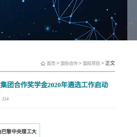
>
>
> 正文
首页
国际合作
国际项目
团合作奖学金2020年遴选工作启动
224
由
巴黎中央理工大