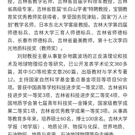
授，吉林省教学名师，吉林省首届学科领军教授，吉林
省高级专家，吉林省首届
“
长白山学者
”
特聘教授，宝钢教
育奖优秀教师奖获得者，享受国务院津贴，国家
“
万人计
划
”
教学名师，日本东北大学客座教授。吉林大学第四届
师德标兵、吉林大学三育人师德标兵、吉林省师德标
兵、长春市师德标兵、吉林省最美教师，第十七次李四
光地质科技奖（教师奖）。
刘财教授主要从事复杂地震波场的正反演理论和技
术及地球物理综合等研究，已公开发表学术论文
360
多
篇，其中
SCI
等检索文章
260
篇，出版教材与学术专著
12
。主持国家自然科学基金重点基金项目等项目
50
余
项。曾获中国高等学校科技进步奖一等奖
2
项、吉林省科
技进步奖一等奖
3
项、吉林省科技进步奖二等奖
4
项、中
国地质学会第七届青年科技奖
—
金锤奖，国家级教学成
果二等奖
1
项，吉林省优秀教学成果一等奖
3
项。从事高
等教育多年来，培养硕士
60
名，博士
100
余名。吉林大学
学报（地学版）、地质论评、物探与化探、世界地质、
石油物探、地质与资源、石油地球物理等杂志编委。