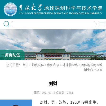
师资队伍
您的位置：
首页
>
师资队伍
>
教师名录
>
地球物理系
>
固体地球物理教
研中心
> 正文
刘财
日期：2021-09-15
点击数：
2562
刘财，男，汉族，
1963
年
9
月出生，