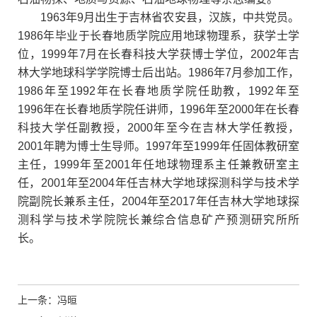
1963
年
9
月出生于吉林省农安县，汉族，中共党员。
1986
年毕业于长春地质学院应用地球物理系，获学士学
位，
1999
年
7
月在长春科技大学获博士学位，
2002
年吉
林大学地球科学学院博士后出站。
1986
年
7
月参加工作，
1986
年至
1992
年在长春地质学院任助教，
1992
年至
1996
年在长春地质学院任讲师，
1996
年至
2000
年在长春
科技大学任副教授，
2000
年至今在吉林大学任教授，
2001
年聘为博士生导师。
1997
年至
1999
年任固体教研室
主任，
1999
年至
2001
年任地球物理系主任兼教研室主
任，
2001
年至
2004
年任吉林大学地球探测科学与技术学
院副院长兼系主任，
2004
年至
2017
年任吉林大学地球探
测科学与技术学院院长兼综合信息矿产预测研究所所
长。
上一条：冯晅