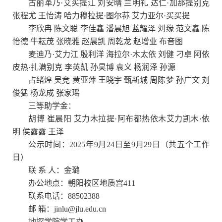
古丽革乃·艾买提江 刘安晴 兰明礼 达仁·加那提别克
张程尤 王怡涛 哈力穆拉提·图尔荪 艾力亚尔·买买提
李欣冉 陈文聪 李佳鑫 潘晨旭 蓝耀泽 刘缘 范文鑫 陈
怡德 牛耘茂 张晓雅 赵晨凯 周乾龙 赵增业 布音图
麦迪乃·艾力江 殷利洋 海拉尔·木太依 刘健 刁卓 阿依
皮热·扎满别克 李英凯 孙昊博 袁义 杨润泽 孙源
占绪煌 吴竞 黄亚萍 王晓宇 甄新城 周陈梦 孙广文 刘
俊猛 杨龙成 张家瑶
三等助学金：
胡博 崔晨阳 艾力木拉提·阿布都热依木艾力凯木·依
明 侯露露 王泽
公示时间：2025年9月24日至9月29日（共五个工作
日）
联 系 人：金璐
办公地点：朝阳校区地质宫411
联系电话：88502388
邮 箱：jinlu@jlu.edu.cn
地探学院学工办