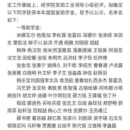
定工作基础上，经学院奖助工全领导小组初评，拟确定
以下同学获得本年度国家助学金，现予以公示，名单名
如下：
一等助学金：
米娜瓦尔 他周加 李松霖 张嘉钰 深娜尔 张承硕 宋润
东 覃彪洁 柳子川 赵洪 齐遇 杨鹏 刘晓硕 胡超
韩铮 杨汉钦 依米然温雅茹 落桑措姆 王铭昊 阿丽亚
沈文浩 田宏衢 张铭 朱明杰 吕洪柱 李子恒 任帅博
张金浩 张善宁 姚舜久 刘千皓 李绍杰 曹春潮 卢龙露
张奥雅 白晓明 朴文轩 李子文 张淼森 钟佳 赵扬羽
杨乐宝刘国强李文兵 袁浩航 晏春旭扎西多杰 曾嘉浩
冯艺舒 龙定秋 黄胜男 练智强 古丽给娜·阿布都沙塔
阙佳玲 胡文烨 迪娜·叶尔得别克 薛力铭 王建福 张丁升
程成 娜迪热·买哈买提 张志文 白旭 曲玟钰 郏舒畅 郭
雨菲 赵轩浩 范程喆 韩心兰 仲佳 凯赛尔·玉苏甫江
薛书德 瞿肖越 赫忆慈 张家兴 刘韵琪 吴宇瑞 石文东
顿珠尼玛 马轩琳 贾惠媛 云旭平 陈代保 汪逸晴 李鑫磊