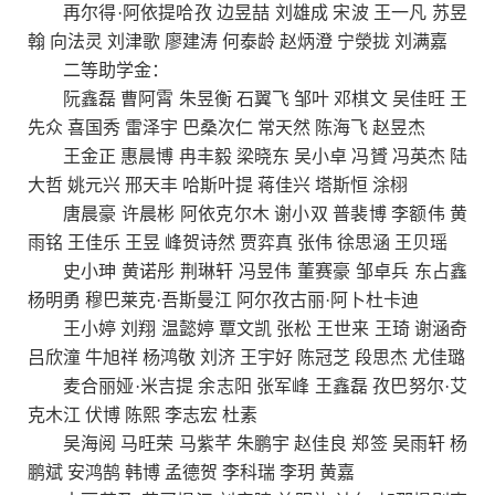
再尔得·阿依提哈孜 边昱喆 刘雄成 宋波 王一凡 苏昱
翰 向法灵 刘津歌 廖建涛 何泰龄 赵炳澄 宁滎拢 刘满嘉
二等助学金：
阮鑫磊 曹阿霄 朱昱衡 石翼飞 邹叶 邓棋文 吴佳旺 王
先众 喜国秀 雷泽宇 巴桑次仁 常天然 陈海飞 赵昱杰
王金正 惠晨博 冉丰毅 梁晓东 吴小卓 冯贇 冯英杰 陆
大哲 姚元兴 邢天丰 哈斯叶提 蒋佳兴 塔斯恒 涂栩
唐晨豪 许晨彬 阿依克尔木 谢小双 普裴博 李额伟 黄
雨铭 王佳乐 王昱 峰贺诗然 贾弈真 张伟 徐思涵 王贝瑶
史小珅 黄诺彤 荆琳轩 冯昱伟 董赛豪 邹卓兵 东占鑫
杨明勇 穆巴莱克·吾斯曼江 阿尔孜古丽·阿卜杜卡迪
王小婷 刘翔 温懿婷 覃文凯 张松 王世来 王琦 谢涵奇
吕欣潼 牛旭祥 杨鸿敬 刘济 王宇好 陈冠芝 段思杰 尤佳璐
麦合丽娅·米吉提 余志阳 张军峰 王鑫磊 孜巴努尔·艾
克木江 伏博 陈熙 李志宏 杜素
吴海阅 马旺荣 马紫芊 朱鹏宇 赵佳良 郑签 吴雨轩 杨
鹏斌 安鸿鹄 韩博 孟德贺 李科瑞 李玥 黄嘉