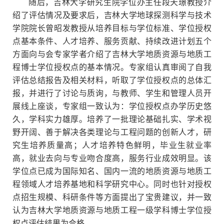
随后，吉林大学研究生院学位办主任段天璟教授介
绍了评估情况及要求后，吉林大学地球探测科学与技术
学院院长曾昭发教授从培养目标与学位标准、学位授权
点基本条件、人才培养、服务贡献、持续改进计划五个
方面向与会专家学者介绍了吉林大学地质资源与地质工
程博士学位授权点的基本情况。专家组认真审阅了自我
评估总结报告及相关材料，听取了学位授权点的总体汇
报，并进行了讨论与质询，与教师、学生和管理人员开
展线上座谈，专家组一致认为：学位授权点办学历史悠
久，学科实力雄厚。培养了一批理论基础扎实、学术视
野开阔、善于解决各类理论与工程问题的创新人才，研
究生培养质量高；人才培养特色鲜明，毕业生就业率
高，就业去向与专业吻合度高，服务行业成效明显。该
学位点已成为国际知名、国内一流的地质资源与地质工
程领域人才培养基地和科学研究中心。同时也针对授权
点招生规模、科研条件等方面提出了宝贵建议，并一致
认为吉林大学地质资源与地质工程一级学科博士学位授
权点评估结果为合格。