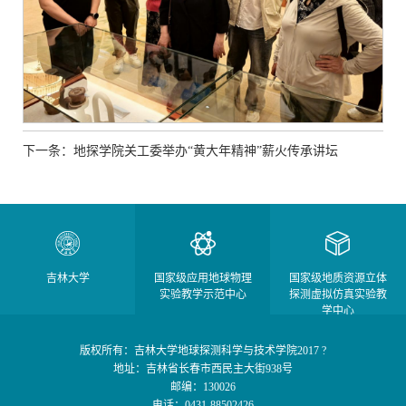
下一条：地探学院关工委举办“黄大年精神”薪火传承讲坛
吉林大学
国家级应用地球物理
国家级地质资源立体
实验教学示范中心
探测虚拟仿真实验教
学中心
版权所有：吉林大学地球探测科学与技术学院2017 ?
地址：吉林省长春市西民主大街938号
邮编：130026
电话：0431-88502426