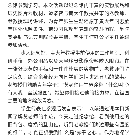
念馆参观学习。本次活动以纪念馆内丰富的实物展品和
历史图片为教材，邀请曾与黄大年教授共事的老教师、
老教授现场讲述，为青年师生生动还原了黄大年同志放
弃国外优越条件、带领团队攻坚克难的奋斗历程。学院
党委副书记兼副院长姜宇航、学生工作办公室主任金璐
参加活动。
步入纪念馆，黄大年教授生前使用的工作笔记、科
研手稿、办公用品以及大量珍贵影像资料映入眼帘。在
一张张泛黄的手稿和一件件朴实的实物前，老教师们驻
足良久，结合亲身经历向同学们深情讲述背后的故事。
老教授们勉励青年学子：“黄老师用生命诠释了什么叫‘心
有大我、至诚报国’。希望你们接过他的接力棒，在祖国
需要的地方绽放青春。”
学生代表在参观后发言表示：“以前通过课本和新
闻了解黄老师的事迹，今天走进纪念馆，看到他用过的
旧背包、磨损的登山鞋，听到老教授们讲述那些有温度
的细节，才真正感受到什么是‘赤子之心’。作为地探学