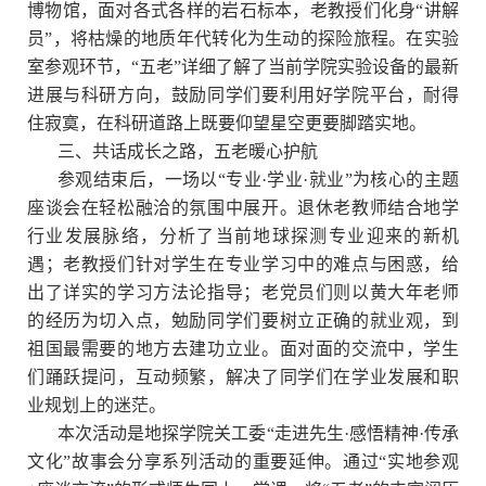
博物馆，面对各式各样的岩石标本，老教授们化身“讲解
员”，将枯燥的地质年代转化为生动的探险旅程。在实验
室参观环节，“五老”详细了解了当前学院实验设备的最新
进展与科研方向，鼓励同学们要利用好学院平台，耐得
住寂寞，在科研道路上既要仰望星空更要脚踏实地。
三、共话成长之路，五老暖心护航
参观结束后，一场以“专业·学业·就业”为核心的主题
座谈会在轻松融洽的氛围中展开。退休老教师结合地学
行业发展脉络，分析了当前地球探测专业迎来的新机
遇；老教授们针对学生在专业学习中的难点与困惑，给
出了详实的学习方法论指导；老党员们则以黄大年老师
的经历为切入点，勉励同学们要树立正确的就业观，到
祖国最需要的地方去建功立业。面对面的交流中，学生
们踊跃提问，互动频繁，解决了同学们在学业发展和职
业规划上的迷茫。
本次活动是地探学院关工委“走进先生·感悟精神·传承
文化”故事会分享系列活动的重要延伸。通过“实地参观