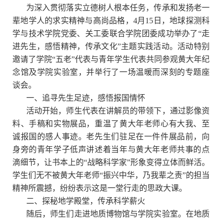
为深入贯彻落实立德树人根本任务，传承和发扬老一
辈地学人的求实精神与高尚品格，
4
月
15
日，地球探测科
学与技术学院党委、关工委联合学院团委成功举办了“走
进先生，感悟精神，传承文化”主题实践活动。活动特别
邀请了学院“五老”代表与青年学生代表共同参观黄大年纪
念馆及学院实验室，并举行了一场温暖而深刻的专题座
谈会。
一、追寻先生足迹，感悟报国情怀
活动开始，师生代表在讲解员的带领下，通过影像资
料、手稿和实物展品，重温了黄大年老师心有大我、至
诚报国的感人事迹。老先生们驻足在一件件展品前，向
身旁的青年学子低声讲述着当年与黄大年老师共事的点
滴细节，让书本上的“战略科学家”形象变得立体而鲜活。
学生们无不被黄大年老师“振兴中华，乃我辈之责”的担当
精神所震撼，纷纷表示这是一堂行走的思政大课。
二、探秘地学殿堂，传承科学薪火
随后，师生们走进地质博物馆与学院实验室。在地质