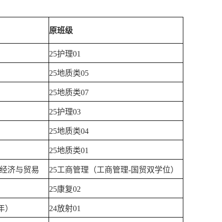
原班级
25护理01
25地质类05
25地质类07
25护理03
25地质类04
25地质类01
际经济与贸易
25工商管理（工商管理-国贸双学位）
25康复02
年）
24放射01