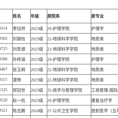
姓名
年级
原院系
原专业
0114
李钰然
2025级
29-护理学院
护理学
0502
刘锦怡
2025级
22-地球科学学院
地质类
0725
刘思源
2025级
22-地球科学学院
地质类
0306
孙梓涵
2025级
29-护理学院
护理学
0407
张玉桐
2025级
22-地球科学学院
地质类
0115
谭想
2025级
22-地球科学学院
地质类
1525
郑冠世
2025级
35-商学与管理学院
工商管理-国
0520
赵一杭
2025级
29-护理学院
康复治疗学
0521
陈志鹏
2024级
27-公共卫生学院
放射医学（五