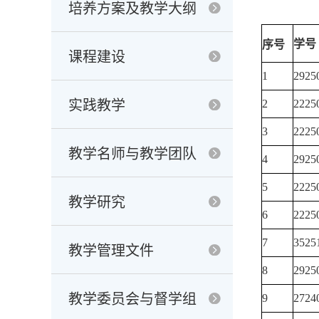
培养方案及教学大纲
序号
学号
课程建设
1
2925
实践教学
2
2225
3
2225
教学名师与教学团队
4
2925
5
2225
教学研究
6
2225
7
3525
教学管理文件
8
2925
教学委员会与督学组
9
2724