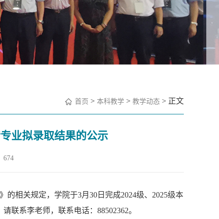
>
>
> 正文
首页
本科教学
教学动态
核转专业拟录取结果的公示
674
》的相关规定，学院于
3
月
30
日完成
2024
级、
2025
级本
，请联系李老师，联系电话：
88502362
。