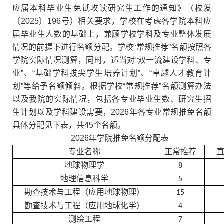
应届本科毕业生免试攻读研究生工作的通知》（校发
〔
2025
〕
196
号）相关要求，学校在考虑各学院本科应
届毕业生人数的基础上，兼顾学校学科及专业整体发展
情况的前提下进行名额分配。学校
“
常规推荐
”
名额按照各
学院实际情况测算，同时，适当对
“
双一流建设学科、专
业
”
、
“
基础学科拔尖学生培养计划
”
、
“
卓越人才教育计
划
”
等给予名额倾斜。根据学校
“
常规推荐
”
名额测算办法
以及我院的实际情况，包括各专业毕业生数、研究生招
生计划以及学科建设需要，
2026
年各专业常规推免名额
具体分配见下表，共
45
个名额。
2026
年学院推免名额分配表
专业名称
正常推荐
地球物理学
8
地理信息科学
5
勘查技术与工程（应用地球物理）
15
勘查技术与工程（应用地球化学）
4
测绘工程
7