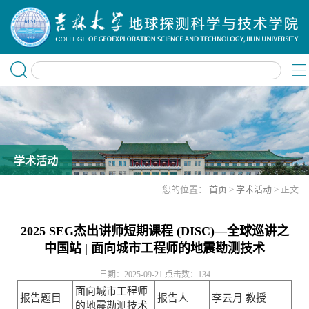
学术活动
您的位置：
首页
>
学术活动
> 正文
2025 SEG杰出讲师短期课程 (DISC)—全球巡讲之
中国站 | 面向城市工程师的地震勘测技术
日期：2025-09-21
点击数：
134
面向城市工程师
报告题目
报告人
李云月 教授
的地震勘测技术