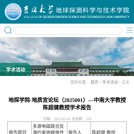
学术活动
您的位置：
首页
>
学术活动
> 正文
地探学院·地质宫论坛（2025001）—中南大学教授
陈超健教授学术报告
日期：2025-01-03
点击数：
319
多源电磁联合反
报告题目
演约束地幔电性
报告人
陈超健 教授