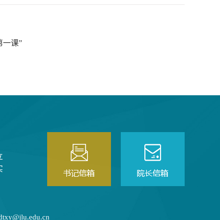
第一课”
立
实
@jlu.edu.cn