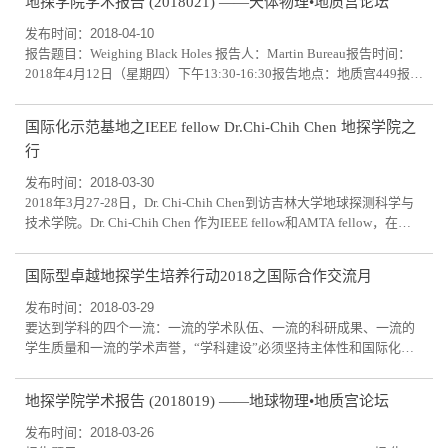
地探学院学术报告 (2018021) ——天体物理•地质宫论坛
计划。它将成为我国第一颗以地球科学目标为驱动的空间科学探测卫
星，改变我国以往通常参照国外已有科学卫星试验结果而直接发展业
发布时间：2018-04-10
务型卫星的局面，提高我国在地球系统科学空...
报告题目：Weighing Black Holes 报告人：Martin Bureau报告时间：
2018年4月12日（星期四）下午13:30-16:30报告地点：地质宫449报告
人简历：牛津大学瓦德汉学院物理学导师、林德曼研究员，物理学系
天体物理学教授。在加入瓦德汉学院之前，比罗教授是纽约哥伦比亚
国际化示范基地之IEEE fellow Dr.Chi-Chih Chen 地探学院之
大学天文系内的NASA哈勃研究员，以及荷兰莱顿大学莱顿天文台的博
行
士后研究员。比罗教授的科研兴趣主要集中于动力学，恒星种群，星
际介质，星系形成和演化等，教授的本...
发布时间：2018-03-30
2018年3月27-28日，Dr. Chi-Chih Chen到访吉林大学地球探测科学与
技术学院。Dr. Chi-Chih Chen 作为IEEE fellow和AMTA fellow，在天
线和高频超宽带电磁波传播研究方面造诣很深。访问期间，Dr. Chi-
Chih Chen就空地环境下高频超宽带电磁波传播机制和探地雷达前沿研
国际型卓越地探学生培养行动2018之国际合作交流月
究为地探学院师生做了精彩的学术报告，并进行了广泛的交流。 高水
平的国外专家来访，进一步推动了地球探测科学与技术学院及学科建
发布时间：2018-03-29
设的国际化进程。 ...
要达到学科的四个一流：一流的学术队伍、一流的科研成果、一流的
学生质量和一流的学术声誉，“学科建设”必须坚持主体性和国际化，
必须培养学科国际声誉，必须培养国际型卓越学生。在国际合作与交
流处的大力支持下，地球探测科学与技术学院，2018年融合多方资
地探学院学术报告 (2018019) ——地球物理•地质宫论坛
源，拓展国际合作疆域，给师生创造良好的机会与世界一流大学、一
流团队和一流大师交流与合作。具体方案：一、国际型卓越地探学生
发布时间：2018-03-26
培养行动2018之国际合作交流5月1. 5月初...