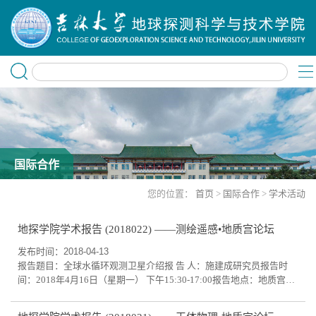
国际合作
您的位置：
首页
>
国际合作
>
学术活动
地探学院学术报告 (2018022) ——测绘遥感•地质宫论坛
发布时间：2018-04-13
报告题目：全球水循环观测卫星介绍报 告 人：施建成研究员报告时
间：2018年4月16日（星期一） 下午15:30-17:00报告地点：地质宫
449报告摘要：全球水循环观测卫星计划WCOM的成功将成为国际上
首次以如此宽泛的频段，如此多样的测量手段开展的多任务参数观测