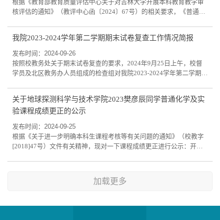
根据《教育部教育质量评估中心关于对吉林大学开展本科教育教学审
核评估的通知》（教评中心函〔2024〕67号）的相关要求，《普通高
等学校本科教育教学审核评估自评报告》需在二级学院内网公示栏进
行公示，公示期至评估结论下达为止。目前，我校已完成《普通高等
我院2023-2024学年第二学期期末试卷复查工作情况简报
学校本科教育教学审核评估自评报告》撰写，现予以公示。公示时
间：即日起至评估结论下达为止联系部门：教务处联系电话：
发布时间：2024-09-26
85153819；联系邮箱：zlpgk@jlu.edu.cn。若有异...
按照校教务处关于期末试卷复查的要求，2024年9月25日上午，校督
学员及北区教务办人员组成的检查组对我院2023-2024学年第二学期期
末试卷进行了复查工作。从检查组专家反馈意见来看，我院该学期期
末试卷整体上所涉及的各个环节均符合学校有关规定，总体情况较
关于地球探测科学与技术学院2023樊彦辰同学普通化学及实
好。但在复查中发现仍存在以下几个方面的问题，需要今后采取针对
验课程成绩更正的公示
性的措施：1. 个别试卷答案小题没有标注采分点，答案没有带完整的
题目；措施：今后出题时加强教研室审核环...
发布时间：2024-09-25
根据《关于进一步明确本科生课程考核等有关问题的通知》（校教字
[2018]47号）文件有关精神，现对一下课程成绩更正进行公示：开课
学期2023-2024学年第2学期课程名称普通化学及实验课程号
ae22952001课序号04开课单位公共化学教学与研究中心任课教师刘晓
丽,刘晓丽联系电话13504326967变更理由及学生基本信息变更理由：
加载更多
卷面分数低地球探测科学与技术学院地理信息科学2023级樊彦辰
23230711总成绩:71.8 修改为 80.2公示日期: 2024年_9...