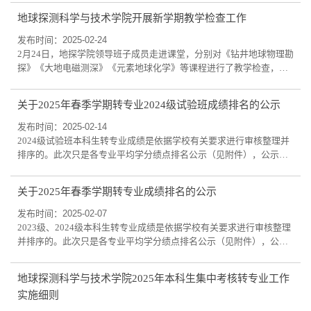
岩石物理学专题课程号ad18625007课序号01开课单位地球探测科学与
地球探测科学与技术学院开展新学期教学检查工作
技术学院任课教师孙建国,孙建国联系电话13019202591变更理由及学
生基本信息变更理由：调研报告的手书版漏交（电子版已交，但成绩
发布时间：2025-02-24
评定以手书版为准），而平时成绩在上传...
2月24日，地探学院领导班子成员走进课堂，分别对《钻井地球物理勘
探》《大地电磁测深》《元素地球化学》等课程进行了教学检查，与
师生交流，查看教学情况和学生学习状态，推动教学准备督查、课堂
质量督导、设施运行巡检、问题整改闭环，保障本科教学工作的全要
关于2025年春季学期转专业2024级试验班成绩排名的公示
素、全过程质量监控。在开学前一周，学院本科教学办公室、学生工
作办公室配合进行了一系列的新学期开学教学准备及自查，对教学计
发布时间：2025-02-14
划、教材选用、教师到岗、学生返校等情...
2024级试验班本科生转专业成绩是依据学校有关要求进行审核整理并
排序的。此次只是各专业平均学分绩点排名公示（见附件），公示期
限2月14日-18日。如有问题请联系教科研办公室（地质宫453）李老
师。 试验班成绩公示.pdf 地球探测科学与技术学院2025年02月14
关于2025年春季学期转专业成绩排名的公示
发布时间：2025-02-07
2023级、2024级本科生转专业成绩是依据学校有关要求进行审核整理
并排序的。此次只是各专业平均学分绩点排名公示（见附件），公示
期限2月07日-10日。如有问题请联系教科研办公室（地质宫453）李老
师。 成绩排名公示.pdf 地球探测科学与技术
地球探测科学与技术学院2025年本科生集中考核转专业工作
学院 2025年02月07日
实施细则