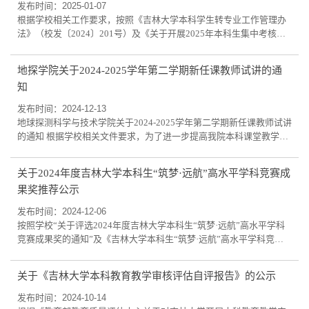
发布时间：2025-01-07
根据学校相关工作要求，按照《吉林大学本科学生转专业工作管理办
法》（校发〔2024〕201号）及《关于开展2025年本科生集中考核转
专业工作的通知》，学院现制定2025年本科生集中考核转专业（含专
业类，以下简称转专业）工作实施细则。一、工作原则学院坚持“学生
地探学院关于2024-2025学年第二学期新任课教师试讲的通
自愿、双向选择、择优录取、公平公正公开”的原则，遵从学校《管理
知
办法》总体工作要求，采用“面试考核+学生志愿顺序”方式，选拔一批
热爱理工类专业、热爱地学的有志...
发布时间：2024-12-13
地球探测科学与技术学院关于2024-2025学年第二学期新任课教师试讲
的通知 根据学校相关文件要求，为了进一步提高我院本科课堂教学质
量，学院现组织2024-2025学年第二学期首次授课或承担新课程教师进
行试讲，现将具体工作安排如下。一、试讲时间、地点2025年1月8日
关于2024年度吉林大学本科生“筑梦·远航”高水平学科竞赛成
（周三），上午8：30开始，地质宫529教室。二、试讲教师名单及试
果奖推荐公示
讲课程参加本次试讲的教师及其承担课程具体见下表：教师姓名首次
授课或首次承担课程李世文《电法勘探...
发布时间：2024-12-06
按照学校“关于评选2024年度吉林大学本科生“筑梦·远航”高水平学科
竞赛成果奖的通知”及《吉林大学本科生“筑梦·远航”高水平学科竞赛
成果奖奖励评审办法》（校教字〔2023〕133号）的相关要求，经学
院教学委员会审核推荐，确定向学校推荐以下竞赛组：序号教学单位
关于《吉林大学本科教育教学审核评估自评报告》的公示
名称体系内评定等级竞赛项目名称获奖级别获奖等级学生（团队）成
员姓名及学号指导教师1地球探测科学与技术学院C第八届全国大学生
发布时间：2024-10-14
“创新杯”地球物理知识竞赛国家级...