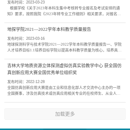
语0203220920沈周平2022级03-外国语学院西班牙语22西语
发布时间：2023-03-23
0114220920王佳乐2022级14-机械与航空航天工程学院...
根据学校《关于2023年本科生集中考核转专业报名及考试安排的通
知》要求，按照我院《2023年转专业工作细则》相关要求，对报名我
院的20名同学提交的材料进行审核，审核结果如下，现予以公示：
详见附件。 审核结果信息.pdf 公示期：2023年3月23-25日。 如有
地探学院2021—2022学年本科教学质量报告
异议，请在公示期内与教学办李老师联系，电话：0431-88502362。
地球探测科学与技术学院 ...
发布时间：2023-03-16
地球探测科学与技术学院2021—2022学年本科教学质量报告一、学院
人才培养目标1.1培养目标学院以提高本科教学质量为核心，培养具有
“踏实、扎实、朴实、务实”精神的“三种规格人才”，即基础厚、素质
高、创新型的“学科型人才”，具有较强实践能力的“应用型人才”和具
吉林大学地质资源立体探测虚拟仿真实验教学中心 获全国仿
有多领域适应能力的“复合型人才”的培养目标。1.2人才培养中心地位
真创新应用大赛全国优秀单位组织奖
近年来，学院不断强化以人才培养为中心的理念，把人才培养质量作
为衡量办学水平的最主要标...
发布时间：2022-12-28
全国仿真创新应用大赛是由工业和信息化部人才交流中心主办的一项
全国赛事，涉及仿真技术或仿真应用相关专业的在校师生、从业人
员，设置智能装备仿真、仿真教学、医学仿真、仿真设计和化学化工
仿真创新应用五个赛道，以提升仿真技术应用型人才培养质量为目
标，将仿真行业发展需求融入教学过程，提升新技术应用与实践能
加载更多
力。吉林大学地质资源立体探测虚拟仿真实验教学中心作为主办单
位，组织与深度参与了全国仿真创新应用大赛吉林...