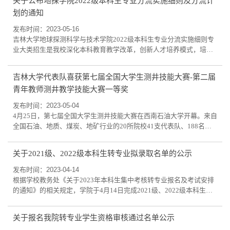
关于公布地探学院2022级本科生专业分流实施细则及分流计
生创新创业训练计划”之“创新训练”项目结题鉴定工作。现将结题鉴定
划的通知
结果进行公示，详见附件。公示期：2022年5月23日-5月27日。如有
异议，请与教学办李老师联系，电...
发布时间：2023-05-16
吉林大学地球探测科学与技术学院2022级本科生专业分流实施细则专
业大类招生是我校深化本科教育教学改革，创新人才培养模式，培养
高素质创新人才的重要途径。根据学校工作安排，我院从2018年开始
实行学院内专业大类（勘查技术与工程类）招生培养。为了加强对各
吉林大学代表队喜获第七届全国大学生测井技能大赛-第二届
专业学生的培养，现根据学校相关工作要求，现制订我院2022级本科
青年教师测井教学技能大赛一等奖
生专业分流实施细则。一、组织机构为保障学院2022级本科生专业分
流工作的顺利进行，特成立专门的专业分...
发布时间：2023-05-04
4月25日，第七届全国大学生测井技能大赛在西南石油大学开幕。来自
全国石油、地质、煤炭、地矿行业的20所院校41支代表队、188名师
生参赛。本届大赛由中国石油学会、石油测井专业委员会主办，西南
石油大学承办，来自中石油、中石化、中海油等单位的资深测井专家
关于2021级、2022级本科生转专业拟录取名单的公示
作为评委裁判。大赛分为测井技能大赛以及青教赛，青教赛竞赛内容
包括教学设计、教学展示、教学反思共三个环节，讲授课程为评委专
发布时间：2023-04-14
家临场抽取，旨在提升青年教师测井教学...
根据学校教务处《关于2023年本科生集中考核转专业报名及考试安排
的通知》的相关规定，学院于4月14日完成2021级、2022级本科生的
转专业复试工作。现将拟录取名单公示如下，公示期：4月14日-4月20
日，如有异议，请联系李老师，联系电话：88502362。学号姓名年级
关于报名我院转专业学生资格审核通过名单公示
原院系原专业原班级03220616喻博豪2022级03-外国语学院俄语22俄