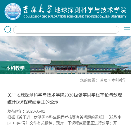
本科教学
您的位置：
首页
>
本科教学
关于地球探测科学与技术学院2020级张宇同学概率论与数理
统计B课程成绩更正的公示
发布时间：2023-06-01
根据《关于进一步明确本科生课程考核等有关问题的通知》（校教字
[2018]47号）文件有关精神，现对一下课程成绩更正进行公示：开课
学期2022-2023学年第1学期课程名称概率论与数理统计B课程号