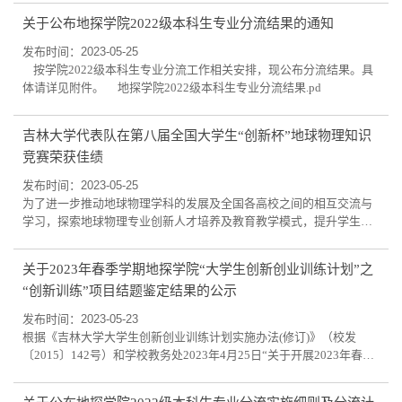
ad18931014课序号cx32开课单位公共数学教学与研究中心任课教师杜
关于公布地探学院2022级本科生专业分流结果的通知
新伟联系电话13596190463变更理由及学生基本信息变更理由：该同
学为缓考生，原成绩中未计入平时成绩地球探测科学与技术学院地理
发布时间：2023-05-25
信息科学2020级张宇23200522总成绩:55.0 修改...
按学院2022级本科生专业分流工作相关安排，现公布分流结果。具
体请详见附件。 地探学院2022级本科生专业分流结果.pd
吉林大学代表队在第八届全国大学生“创新杯”地球物理知识
竞赛荣获佳绩
发布时间：2023-05-25
为了进一步推动地球物理学科的发展及全国各高校之间的相互交流与
学习，探索地球物理专业创新人才培养及教育教学模式，提升学生的
整体素质和综合运用地球物理专业知识的能力，由中国地球物理学
会、教育部高等学校地球物理学类专业教学指导委员会主办、中国科
关于2023年春季学期地探学院“大学生创新创业训练计划”之
学技术大学、中国地球物理学会学生工作委员会承办的第八届全国大
“创新训练”项目结题鉴定结果的公示
学生“创新杯”地球物理知识竞赛于2023年5月18-21日在合肥中国科学
技术大学隆重召开，共有32所高校73支队...
发布时间：2023-05-23
根据《吉林大学大学生创新创业训练计划实施办法(修订)》（校发
〔2015〕142号）和学校教务处2023年4月25日“关于开展2023年春季
学期吉林大学“大学生创新创业训练计划”之“创新训练”项目结题工作
的通知”的相关要求。学院于2023年5月23日上午开展吉林大学“大学