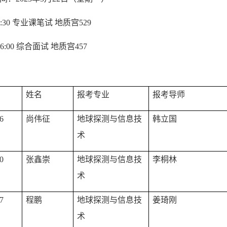
0:30
专业课笔试 地质宫
529
16:00
综合面试 地质宫
457
姓名
报考专业
报考导师
6
尚伟征
地球探测与信息技
韩立国
术
0
张鑫崇
地球探测与信息技
李桐林
术
7
程鹏
地球探测与信息技
姜琦刚
术