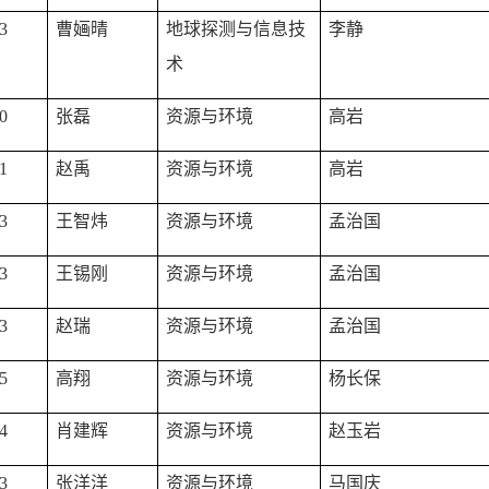
3
曹婳晴
地球探测与信息技
李静
术
0
张磊
资源与环境
高岩
1
赵禹
资源与环境
高岩
3
王智炜
资源与环境
孟治国
3
王锡刚
资源与环境
孟治国
3
赵瑞
资源与环境
孟治国
5
高翔
资源与环境
杨长保
4
肖建辉
资源与环境
赵玉岩
3
张洋洋
资源与环境
马国庆